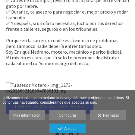
✅ Antes de la compra, reviso tu moto para que no te vendan
gato por liebre.
✅ Durante, te asesoro para negociar el mejor precio y rodar
tranquilo.
✅ Y después, si un día lo necesitas, lucho por tus derechos
frente a talleres, seguros o en los tribunales.
Porque en la carretera nadie está exento de problemas,
pero tampoco nadie debería enfrentarlos solo.
Soy Enrique Medrano, motero, mecánico y perito judicial.
Mi misión es clara: que tú solo te preocupes de disfrutar
cada kilómetro. Yo me encargo del resto.
Utilizamos cookies para mejorar la navegación web y obtener estadísticas. Si
continuas navegando, consideramos que aceptas su uso.
FORMULARIO DE CONTACTO
Más información
Configurar
Rechazar
Aceptar